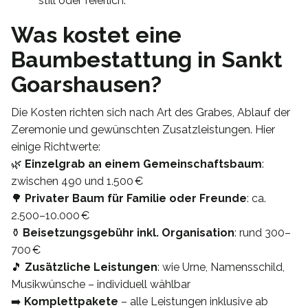
still oder feierlich.
Was kostet eine
Baumbestattung in Sankt
Goarshausen?
Die Kosten richten sich nach Art des Grabes, Ablauf der
Zeremonie und gewünschten Zusatzleistungen. Hier
einige Richtwerte:
🌿
Einzelgrab an einem Gemeinschaftsbaum
:
zwischen 490 und 1.500 €
🌳
Privater Baum für Familie oder Freunde
: ca.
2.500–10.000 €
⚱️
Beisetzungsgebühr inkl. Organisation
: rund 300–
700 €
🎵
Zusätzliche Leistungen
: wie Urne, Namensschild,
Musikwünsche – individuell wählbar
➡️
Komplettpakete
– alle Leistungen inklusive ab