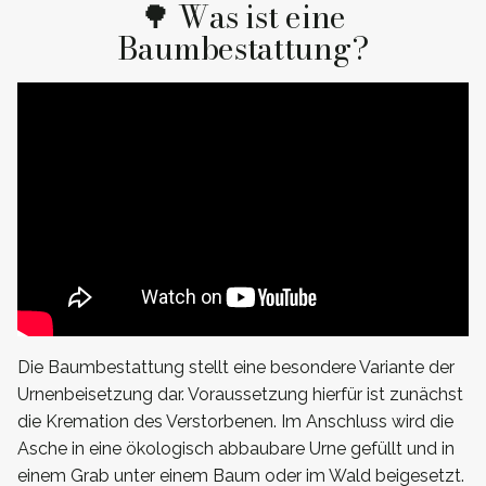
🌳 Was ist eine
Baumbestattung?
Die Baumbestattung stellt eine besondere Variante der
Urnenbeisetzung dar. Voraussetzung hierfür ist zunächst
die Kremation des Verstorbenen. Im Anschluss wird die
Asche in eine ökologisch abbaubare Urne gefüllt und in
einem Grab unter einem Baum oder im Wald beigesetzt.