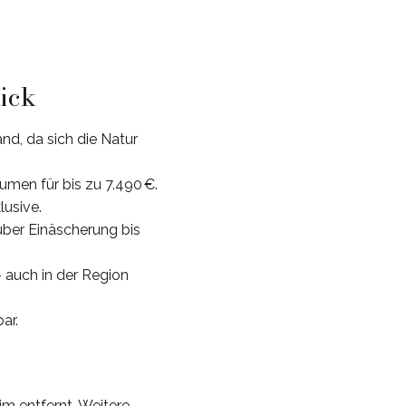
lick
nd, da sich die Natur
umen für bis zu 7.490 €.
lusive.
über Einäscherung bis
 auch in der Region
ar.
m entfernt. Weitere