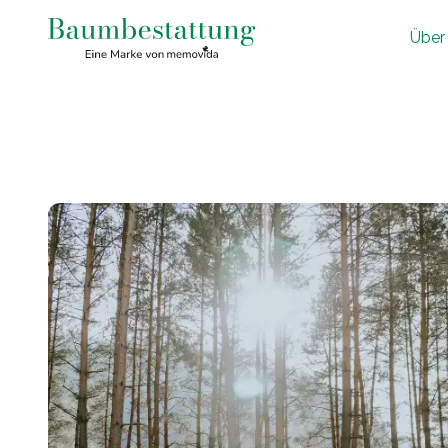
Ü
ber