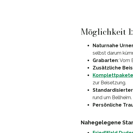
Möglichkeit 1
Naturnahe Urne
selbst darum küm
Grabarten
: Vom 
Zusätzliche Bei
Komplettpaket
zur Beisetzung.
Standardisierter
rund um Bellheim.
Persönliche Tra
Nahegelegene Stan
FriedWald Dude