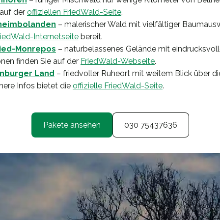
 auf der
offiziellen FriedWald-Seite
.
hheimbolanden
– malerischer Wald mit vielfältiger Baumaus
riedWald-Internetseite
bereit.
ied-Monrepos
– naturbelassenes Gelände mit eindrucksvol
nen finden Sie auf der
FriedWald-Webseite
.
enburger Land
– friedvoller Ruheort mit weitem Blick über d
ere Infos bietet die
offizielle FriedWald-Seite
.
Pakete ansehen
030 75437636