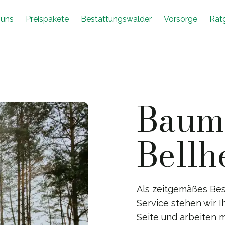
 uns
Preispakete
Bestattungswälder
Vorsorge
Rat
Baumb
Bellh
Als zeitgemäßes Be
Service stehen wir I
Seite und arbeiten m