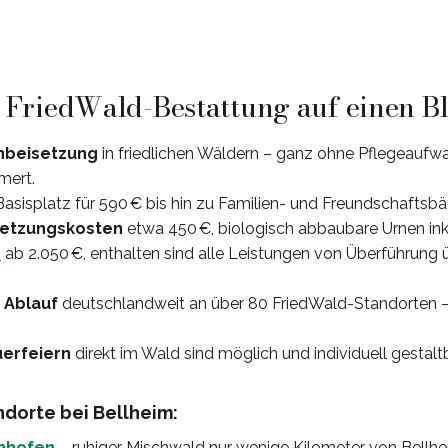
: FriedWald-Bestattung auf einen B
nbeisetzung
in friedlichen Wäldern – ganz ohne Pflegeaufwa
mert.
Basisplatz für 590 € bis hin zu Familien- und Freundschaftsbä
setzungskosten
etwa 450 €, biologisch abbaubare Urnen ink
e
ab 2.050 €, enthalten sind alle Leistungen von Überführung 
 Ablauf
deutschlandweit an über 80 FriedWald-Standorten –
uerfeiern
direkt im Wald sind möglich und individuell gestaltb
dorte bei Bellheim:
nhofen
– ruhiger Mischwald nur wenige Kilometer von Bellhei