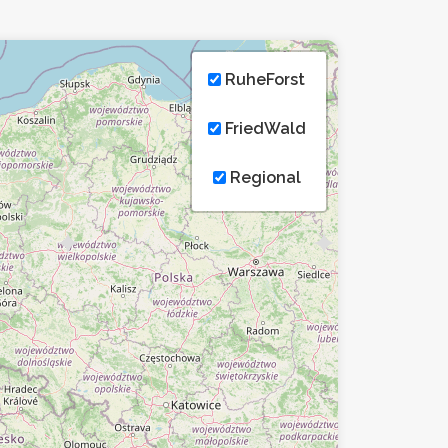
RuheForst
FriedWald
Regional