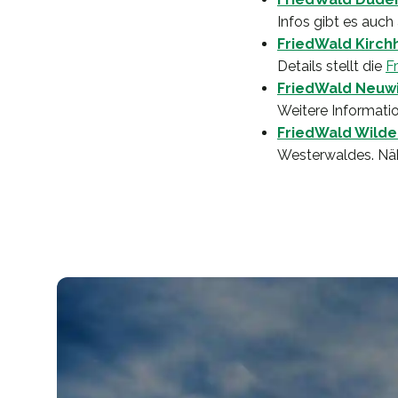
Infos gibt es auch
FriedWald Kirc
Details stellt die
F
FriedWald Neuw
Weitere Informatio
FriedWald Wild
Westerwaldes. Näh