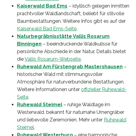
Kaiserwald Bad Ems
– idyllisch gelegen inmitten
prachtvoller Waldlandschaft, beliebt für stilvolle
Baumbestattungen. Weitere Infos gibt es auf der
Kaiserwald Bad Ems-Seite
.
Naturbegräbnisstätte Vallis Rosarum
Binningen
– beeindruckende Waldkulisse für
persönliche Abschiede in der Natur. Details bietet
die
Vallis Rosarum-Webseite
.
Ruhewald Am Fürstengrab Mastershausen
–
historischer Wald mit stimmungsvoller
Atmosphäre für naturverbundene Bestattungen.
Weitere Informationen unter
offizieller Ruhewald-
Seite
.
Ruhewald Steimel
– ruhige Waldlage im
Westerwald, bekannt für naturnahe Urnengräber
und liebevolle Zeremonien. Mehr unter
Ruhewald
Steimel
.
Ruhewald Westerburg
– eine harmonische