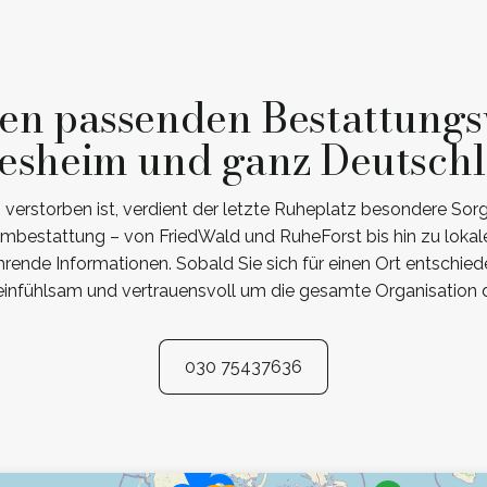
den passenden Bestattungs
esheim und ganz Deutsch
rstorben ist, verdient der letzte Ruheplatz besondere Sorgf
umbestattung – von FriedWald und RuheForst bis hin zu lokal
hrende Informationen. Sobald Sie sich für einen Ort entschiede
infühlsam und vertrauensvoll um die gesamte Organisation d
030 75437636