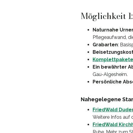
Möglichkeit 1
Naturnahe Urne
Pflegeaufwand, di
Grabarten
: Basi
Beisetzungskos
Komplettpaket
Ein bewährter A
Gau-Algesheim.
Persönliche Abs
Nahegelegene Stan
FriedWald Dude
Weitere Infos auf 
FriedWald Kirc
Ruhe. Mehr zum St