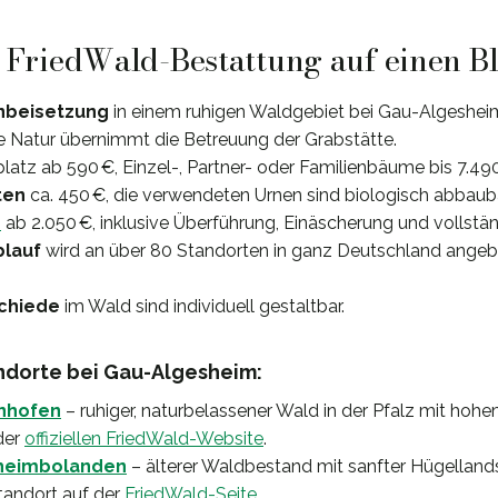
: FriedWald-Bestattung auf einen B
nbeisetzung
in einem ruhigen Waldgebiet bei Gau-Algeshei
e Natur übernimmt die Betreuung der Grabstätte.
splatz ab 590 €, Einzel-, Partner- oder Familienbäume bis 7.49
ten
ca. 450 €, die verwendeten Urnen sind biologisch abbauba
e
ab 2.050 €, inklusive Überführung, Einäscherung und vollstän
blauf
wird an über 80 Standorten in ganz Deutschland ange
chiede
im Wald sind individuell gestaltbar.
dorte bei Gau-Algesheim:
nhofen
– ruhiger, naturbelassener Wald in der Pfalz mit hoh
der
offiziellen FriedWald-Website
.
hheimbolanden
– älterer Waldbestand mit sanfter Hügellandsc
andort auf der
FriedWald-Seite
.