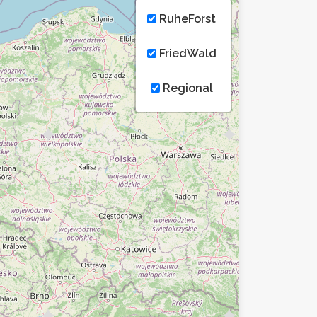
RuheForst
FriedWald
Regional