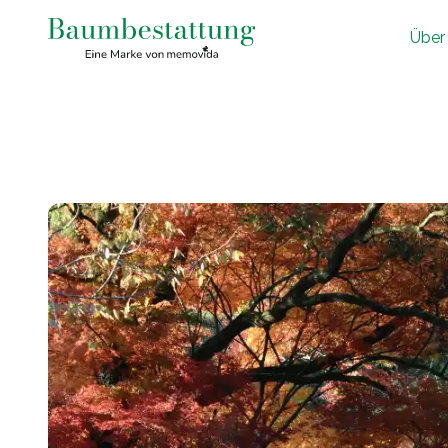
Ü
ber