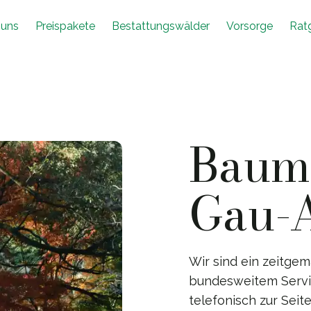
 uns
Preispakete
Bestattungswälder
Vorsorge
Rat
Baumb
Gau-
Wir sind ein zeitg
bundesweitem Servic
telefonisch zur Sei