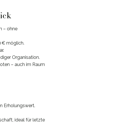
lick
m – ohne
0 € möglich.
r.
diger Organisation.
boten – auch im Raum
em Erholungswert.
haft, ideal für letzte