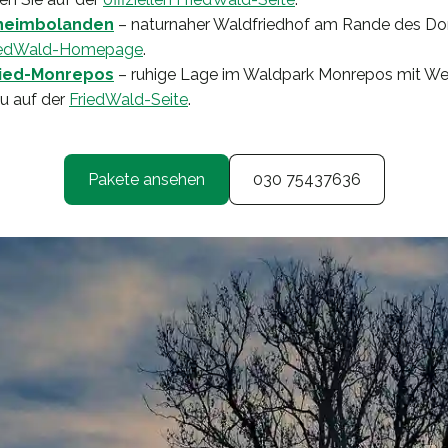
hheimbolanden
– naturnaher Waldfriedhof am Rande des Don
iedWald-Homepage
.
ied-Monrepos
– ruhige Lage im Waldpark Monrepos mit Wei
zu auf der
FriedWald-Seite
.
Pakete ansehen
030 75437636