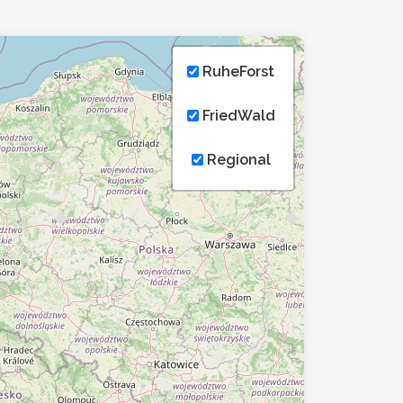
RuheForst
FriedWald
Regional