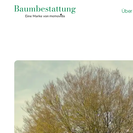
Ü
ber