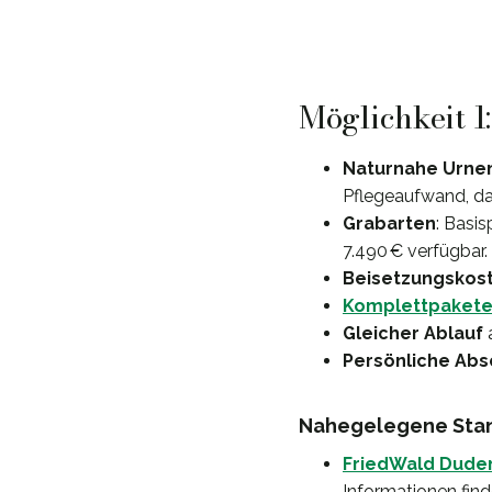
Möglichkeit 1
Naturnahe Urne
Pflegeaufwand, da
Grabarten
: Basi
7.490 € verfügbar.
Beisetzungskos
Komplettpaket
Gleicher Ablauf
a
Persönliche Abs
Nahegelegene Stan
FriedWald Dude
Informationen find