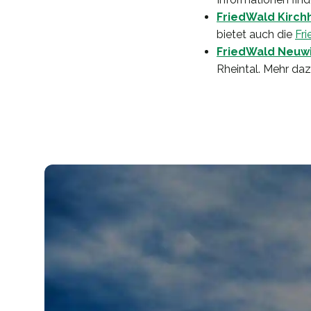
FriedWald Kirc
bietet auch die
Fr
FriedWald Neuw
Rheintal. Mehr da