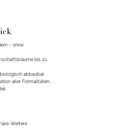
lick
dern – ohne
einschaftsbäume bis zu
 biologisch abbaubar.
tion aller Formalitäten.
el.
häre. Weitere