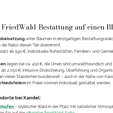
: FriedWald-Bestattung auf einen B
nbeisetzung
unter Bäumen in einzigartigen Bestattungswäl
 die Natur diesen Teil übernimmt.
splatz ab 590 €, individuelle Ruhestätten, Familien- und Gem
ten
liegen bei ca. 450 €, die Urnen sind umweltfreundlich und
e
ab 2.050 €, inklusive Einäscherung, Überführung und Organisa
n vielen Standorten bundesweit – auch in der Nähe von Kand
chiedsfeiern
im Freien können individuell gestaltet werden.
dorte bei Kandel:
nhofen
– idyllischer Wald in der Pfalz mit natürlicher Atmosp
en Sie auf der
offiziellen FriedWald-Seite
.