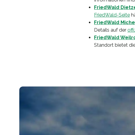
FriedWald Diet
FriedWald-Seite
hä
FriedWald Miche
Details auf der
off
FriedWald Weilr
Standort bietet di