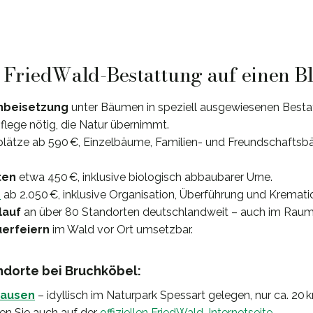
: FriedWald-Bestattung auf einen B
nbeisetzung
unter Bäumen in speziell ausgewiesenen Besta
lege nötig, die Natur übernimmt.
splätze ab 590 €, Einzelbäume, Familien- und Freundschaftsb
ten
etwa 450 €, inklusive biologisch abbaubarer Urne.
e
ab 2.050 €, inklusive Organisation, Überführung und Kremati
lauf
an über 80 Standorten deutschlandweit – auch im Raum
uerfeiern
im Wald vor Ort umsetzbar.
dorte bei Bruchköbel:
hausen
– idyllisch im Naturpark Spessart gelegen, nur ca. 20 
en Sie auch auf der
offiziellen FriedWald-Internetseite
.