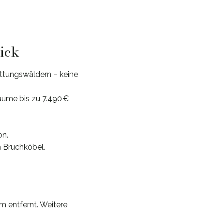
lick
ttungswäldern – keine
äume bis zu 7.490 €
on.
 Bruchköbel.
km entfernt. Weitere