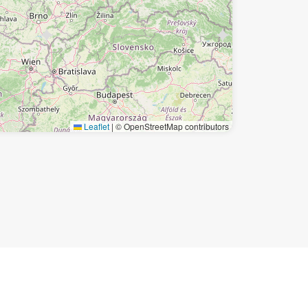
Leaflet
|
© OpenStreetMap contributors