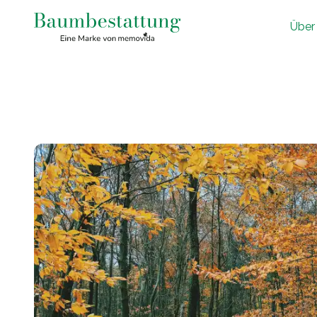
Ü
ber