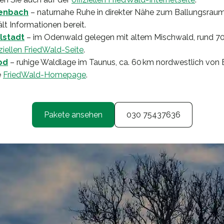
zenbach
– naturnahe Ruhe in direkter Nähe zum Ballungsraum
lt Informationen bereit.
lstadt
– im Odenwald gelegen mit altem Mischwald, rund 70 
iziellen FriedWald-Seite
.
od
– ruhige Waldlage im Taunus, ca. 60 km nordwestlich von
e
FriedWald-Homepage
.
Pakete ansehen
030 75437636