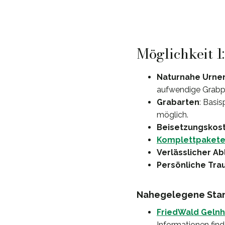
Möglichkeit 1
Naturnahe Urne
aufwendige Grabpf
Grabarten
: Basi
möglich.
Beisetzungskos
Komplettpaket
Verlässlicher Ab
Persönliche Tra
Nahegelegene Stan
FriedWald Geln
Informationen find