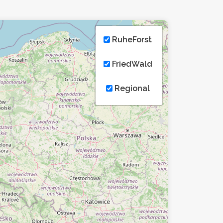
RuheForst
FriedWald
Regional