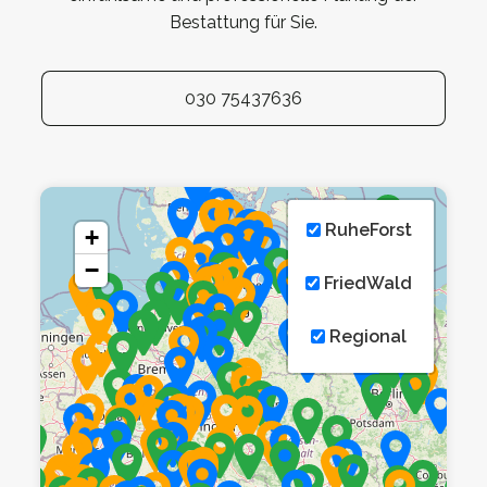
Bestattung für Sie.
030 75437636
RuheForst
+
−
FriedWald
Regional