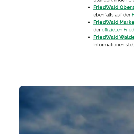
FriedWald Ober
ebenfalls auf der
FriedWald Marke
der
offiziellen Fr
FriedWald Wald
Informationen stel