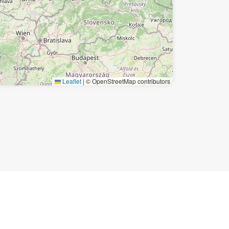
Leaflet
|
© OpenStreetMap contributors