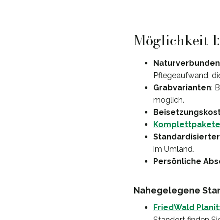
Möglichkeit 1
Naturverbunden
Pflegeaufwand, di
Grabvarianten
: 
möglich.
Beisetzungskos
Komplettpaket
Standardisierter
im Umland.
Persönliche Ab
Nahegelegene Stan
FriedWald Plani
Standort finden Si