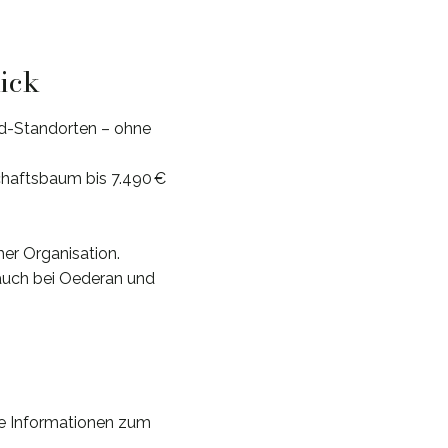
lick
ld-Standorten – ohne
chaftsbaum bis 7.490 €
her Organisation.
auch bei Oederan und
re Informationen zum