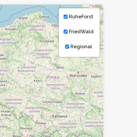
RuheForst
FriedWald
Regional