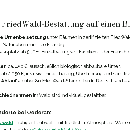
: FriedWald-Bestattung auf einen B
e Urnenbeisetzung
unter Bäumen in zertifizierten FriedWa
e Natur übernimmt vollständig.
Basisplatz ab 590 €, Einzelbaumgrab, Familien- oder Freunds
ten
ca. 450 €, ausschließlich biologisch abbaubare Urnen.
e
ab 2.050 €, inklusive Einäscherung, Überführung und sämtlic
 Ablauf
an über 80 FriedWald-Standorten in Deutschland – 
schiednahmen
im Wald sind individuell gestaltbar.
dorte bei Oederan:
tzwald
– ruhiger Laubwald mit friedlicher Atmosphäre. Weite
e auch auf der
offiziellen FriedWald-Seite
.