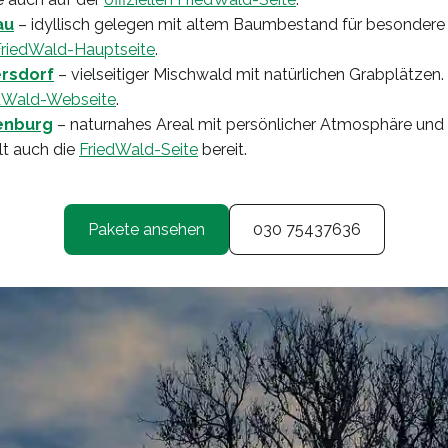
au
– idyllisch gelegen mit altem Baumbestand für besondere R
FriedWald-Hauptseite
.
rsdorf
– vielseitiger Mischwald mit natürlichen Grabplätzen. 
iedWald-Webseite
.
enburg
– naturnahes Areal mit persönlicher Atmosphäre und 
lt auch die
FriedWald-Seite
bereit.
Pakete ansehen
030 75437636