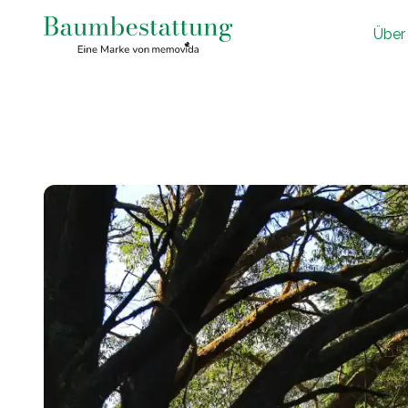
Ü
ber