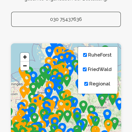
030 75437636
RuheForst
+
−
FriedWald
Regional