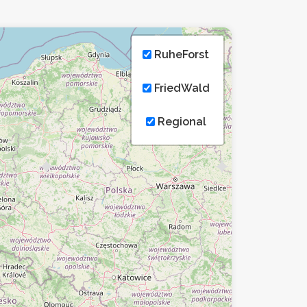
RuheForst
FriedWald
Regional