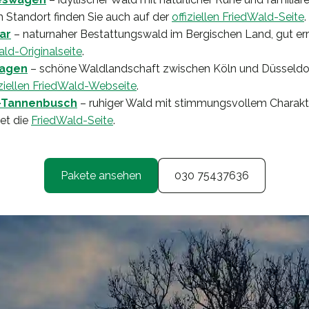
 Standort finden Sie auch auf der
offiziellen FriedWald-Seite
.
ar
– naturnaher Bestattungswald im Bergischen Land, gut err
ld-Originalseite
.
magen
– schöne Waldlandschaft zwischen Köln und Düsseldorf
iziellen FriedWald-Webseite
.
-Tannenbusch
– ruhiger Wald mit stimmungsvollem Charakte
et die
FriedWald-Seite
.
Pakete ansehen
030 75437636