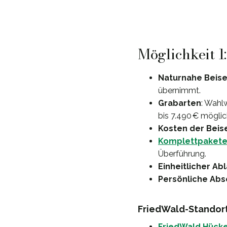
Möglichkeit 1
Naturnahe Beis
übernimmt.
Grabarten
: Wahl
bis 7.490 € möglic
Kosten der Beis
Komplettpaket
Überführung.
Einheitlicher Ab
Persönliche Ab
FriedWald-Standort
FriedWald Hück