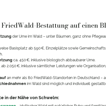
: FriedWald-Bestattung auf einen B
etzung
der Urne im Wald – unter Bäumen, ganz ohne Pflegeau
weise Basisplatz ab 590 €, Einzelplätze sowie Gemeinschaft
h.
etzung
ca. 450 €, inklusive biologisch abbaubarer Urne.
e
ab 2.050 €, inklusive sämtlicher Leistungen wie Organisatio
lauf
an mehr als 80 FriedWald-Standorten in Deutschland – 
schiednahmen
im Wald sind möglich und individuell gestaltba
e in der Nähe von Schwelm:
eswagen
– idyllischer Wald mit natürlicher Ruhe und familiä