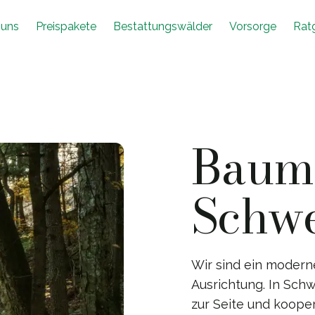
 uns
Preispakete
Bestattungswälder
Vorsorge
Rat
Baumb
Schw
Wir sind ein moder
Ausrichtung. In Sch
zur Seite und koope