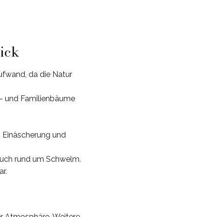
lick
fwand, da die Natur
s- und Familienbäume
n, Einäscherung und
auch rund um Schwelm.
r.
rer Atmosphäre. Weitere