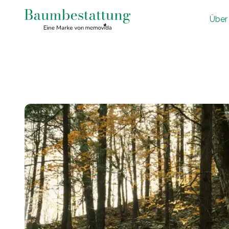
Ü
ber