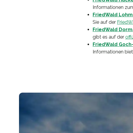
Informationen zum
FriedWald Lohm
Sie auf der
FriedWa
FriedWald Dor
gibt es auf der
off
FriedWald Goch
Informationen biet