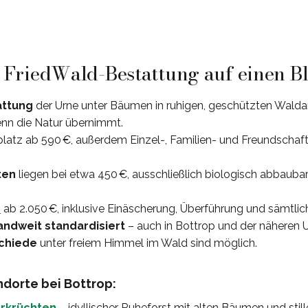
: FriedWald-Bestattung auf einen B
attung
der Urne unter Bäumen in ruhigen, geschützten Walda
nn die Natur übernimmt.
splatz ab 590 €, außerdem Einzel-, Familien- und Freundscha
ten
liegen bei etwa 450 €, ausschließlich biologisch abbaub
e
ab 2.050 €, inklusive Einäscherung, Überführung und sämtlic
andweit standardisiert
– auch in Bottrop und der näheren U
chiede
unter freiem Himmel im Wald sind möglich.
dorte bei Bottrop:
erkrüchten
– idyllischer Ruheforst mit alten Bäumen und stil