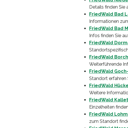
Details finden Sie
FriedWald Bad 
Informationen zum
FriedWald Bad M
Infos finden Sie a
FriedWald Dor
Standortspezifisch
FriedWald Borc
Weiterführende In
FriedWald Goch
Standort erfahren 
FriedWald Hück
Weitere Informati
FriedWald Kallet
Einzelheiten finde
FriedWald Lohm
zum Standort find