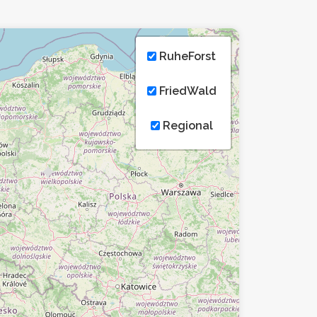
RuheForst
FriedWald
Regional