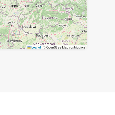
Leaflet
|
© OpenStreetMap contributors