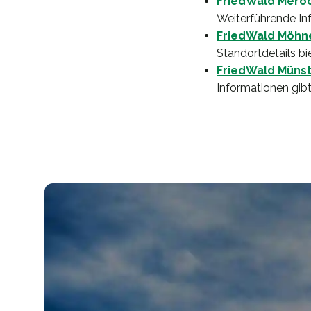
FriedWald Mero
Weiterführende In
FriedWald Möhn
Standortdetails bi
FriedWald Müns
Informationen gibt