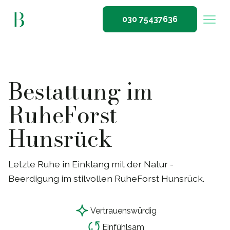
030 75437636
Bestattung im
RuheForst
Hunsrück
Letzte Ruhe in Einklang mit der Natur -
Beerdigung im stilvollen RuheForst Hunsrück.
Vertrauensw
ü
rdig
Einf
ü
hlsam