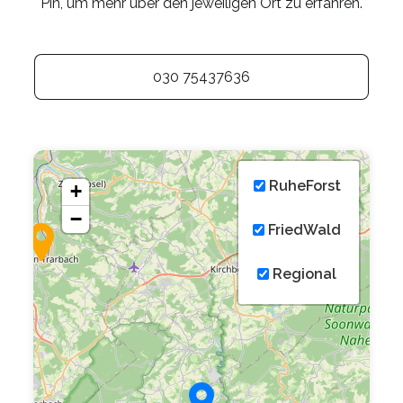
Pin, um mehr über den jeweiligen Ort zu erfahren.
030 75437636
RuheForst
+
−
FriedWald
Regional