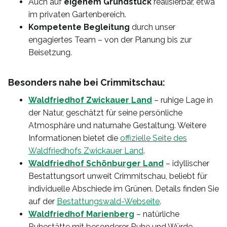
Auch auf
eigenem Grundstück
realisierbar, etwa
im privaten Gartenbereich.
Kompetente Begleitung
durch unser
engagiertes Team – von der Planung bis zur
Beisetzung.
Besonders nahe bei Crimmitschau:
Waldfriedhof Zwickauer Land
– ruhige Lage in
der Natur, geschätzt für seine persönliche
Atmosphäre und naturnahe Gestaltung. Weitere
Informationen bietet die
offizielle Seite des
Waldfriedhofs Zwickauer Land
.
Waldfriedhof Schönburger Land
– idyllischer
Bestattungsort unweit Crimmitschau, beliebt für
individuelle Abschiede im Grünen. Details finden Sie
auf der
Bestattungswald-Webseite
.
Waldfriedhof Marienberg
– natürliche
Ruhestätte mit besonderer Ruhe und Würde.