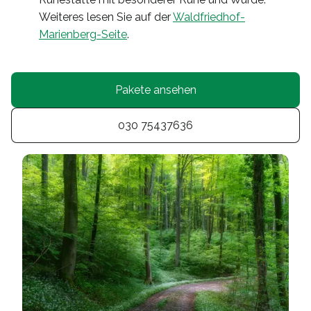
Weiteres lesen Sie auf der
Waldfriedhof-
Marienberg-Seite
.
Pakete ansehen
030 75437636