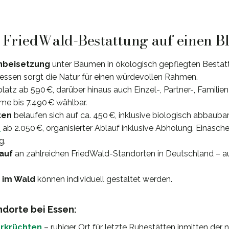
: FriedWald-Bestattung auf einen B
nbeisetzung
unter Bäumen in ökologisch gepflegten Bestatt
dessen sorgt die Natur für einen würdevollen Rahmen.
platz ab 590 €, darüber hinaus auch Einzel-, Partner-, Familie
e bis 7.490 € wählbar.
ten
belaufen sich auf ca. 450 €, inklusive biologisch abbaubar
e
ab 2.050 €, organisierter Ablauf inklusive Abholung, Einäsch
g.
lauf
an zahlreichen FriedWald-Standorten in Deutschland – 
 im Wald
können individuell gestaltet werden.
dorte bei Essen:
erkrüchten
– ruhiger Ort für letzte Ruhestätten inmitten der n