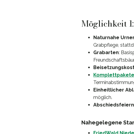
Möglichkeit 1
Naturnahe Urne
Grabpflege, statt
Grabarten
: Basis
Freundschaftsbäum
Beisetzungskos
Komplettpaket
Terminabstimmun
Einheitlicher Ab
möglich.
Abschiedsfeiern
Nahegelegene Stan
FriedWald Nied