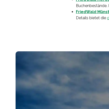
Buchenbestände. 
FriedWald Müns
Details bietet die
o