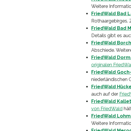
Weitere Informati
FriedWald Bad 
Rothaargebirges. Z
FriedWald Bad M
Details gibt es au
FriedWald Borc
Abschiede. Weiter
FriedWald Dor
originalen FriedWa
FriedWald Goch
niederländischen G
FriedWald Hück
auch auf der
Fried
FriedWald Kallet
von FriedWald
hält
FriedWald Lohm
Weitere Informati
FriedWald Mero