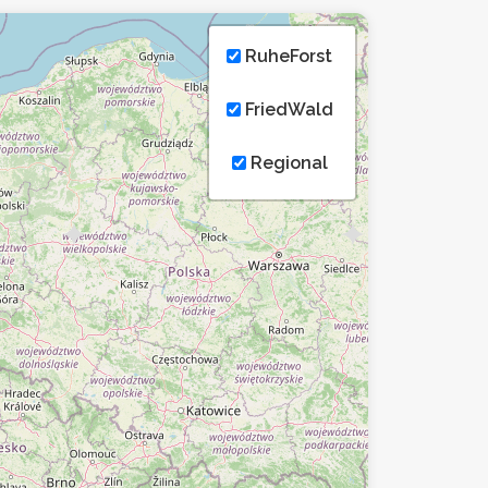
RuheForst
FriedWald
Regional