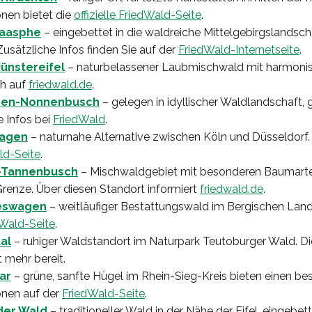
onen bietet die
offizielle FriedWald-Seite
.
Laasphe
– eingebettet in die waldreiche Mittelgebirgslandsch
usätzliche Infos finden Sie auf der
FriedWald-Internetseite
.
ünstereifel
– naturbelassener Laubmischwald mit harmoni
ch auf
friedwald.de
.
hen-Nonnenbusch
– gelegen in idyllischer Waldlandschaft, 
e Infos bei
FriedWald
.
magen
– naturnahe Alternative zwischen Köln und Düsseldorf.
ld-Seite
.
-Tannenbusch
– Mischwaldgebiet mit besonderen Baumarte
renze. Über diesen Standort informiert
friedwald.de
.
eswagen
– weitläufiger Bestattungswald im Bergischen Land.
Wald-Seite
.
al
– ruhiger Waldstandort im Naturpark Teutoburger Wald. D
 mehr bereit.
ar
– grüne, sanfte Hügel im Rhein-Sieg-Kreis bieten einen bes
onen auf der
FriedWald-Seite
.
der Wald
– traditioneller Wald in der Nähe der Eifel, eingebett