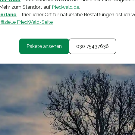
Mehr zum Standort auf
friedwald.de
.
terland
– friedlicher Ort für naturnahe Bestattungen östlich 
ffizielle FriedWald-Seite
.
Pakete ansehen
030 75437636