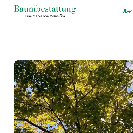
Ü
ber