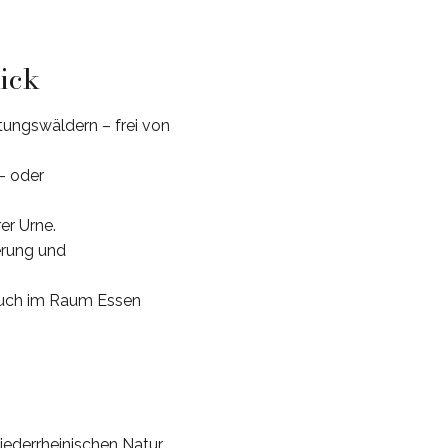
lick
ungswäldern – frei von
n- oder
er Urne.
erung und
auch im Raum Essen
iederrheinischen Natur.