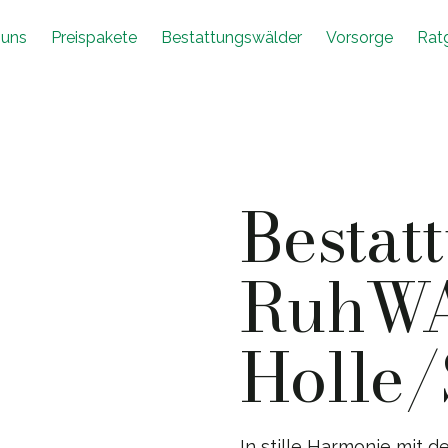
 uns
Preispakete
Bestattungswälder
Vorsorge
Rat
Bestat
RuhW
Holle/
In stille Harmonie mit d