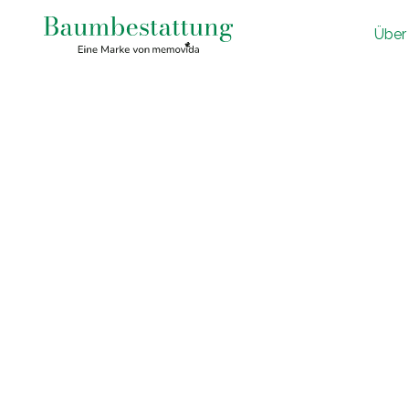
Ü
ber