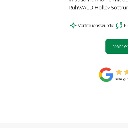
RuhWALD Holle/Sottru
Vertrauensw
ü
rdig
Ei
Mehr er