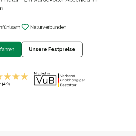
m
nf
ü
hlsam
Naturverbunden
fahren
Unsere Festpreise