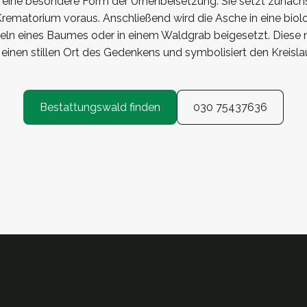
 eine besondere Form der Urnenbeisetzung. Sie setzt zunäch
rematorium voraus. Anschließend wird die Asche in eine bio
zeln eines Baumes oder in einem Waldgrab beigesetzt. Diese 
einen stillen Ort des Gedenkens und symbolisiert den Kreisla
Bestattungswald finden
030 75437636