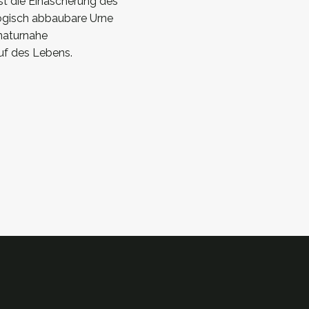
st die Einäscherung des
logisch abbaubare Urne
naturnahe
uf des Lebens.