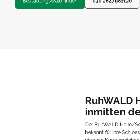
Bestattungswald finden
030 2647981120
RuhWALD Ho
inmitten de
Der RuhWALD Holle/Sott
bekannt für ihre Schlös