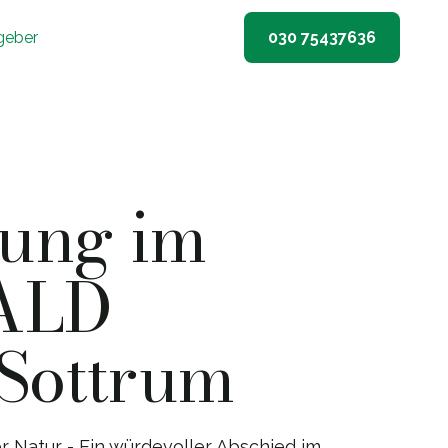
geber
030 75437636
tung im
ALD
Sottrum
er Natur - Ein würdevoller Abschied im